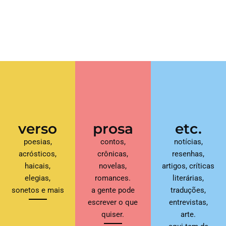
verso
prosa
etc.
poesias,
contos,
notícias,
acrósticos,
crônicas,
resenhas,
haicais,
novelas,
artigos, críticas
elegias,
romances.
literárias,
sonetos e mais
a gente pode
traduções,
escrever o que
entrevistas,
quiser.
arte.