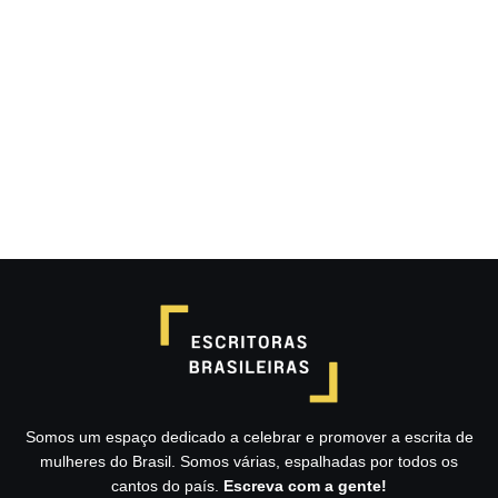
Mini contos: “Noite de amor em
São Conrado” & “Um dia perfeito”,
por Ariane Guebel de Alencar
11/07/2025
/
NOITE DE AMOR EM SÃO CONRADO Abriu os olhos.
Lânguida, pegajosa. Era verão, o quarto fedia a suor,
álcool e...
Read More
Somos um espaço dedicado a celebrar e promover a escrita de
mulheres do Brasil. Somos várias, espalhadas por todos os
cantos do país.
Escreva com a gente!