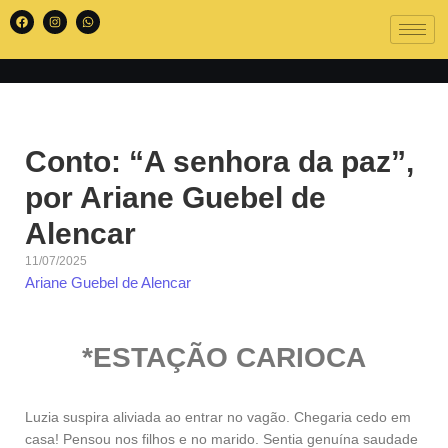
Conto: “A senhora da paz”,
por Ariane Guebel de
Alencar
11/07/2025
Ariane Guebel de Alencar
*ESTAÇÃO
CARIOCA
Luzia suspira aliviada ao entrar no vagão. Chegaria cedo em
casa! Pensou nos filhos e no marido. Sentia genuína saudade