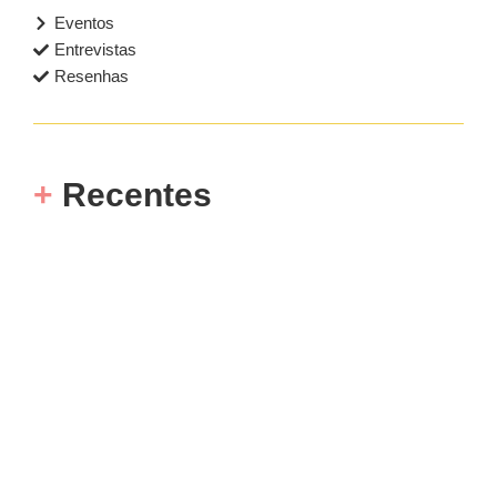
Eventos
Entrevistas
Resenhas
+
Recentes
Resenha: novo romance GAIA SOB
O MAR – o hopepunk que fala de
esperança
09/04/2026
/
Prezada Leitora, Prezado Leitor! Enfim em pré-venda o
GAIA SOB O MAR, sequência do Filhas de Gaia mas
que pode...
Read More