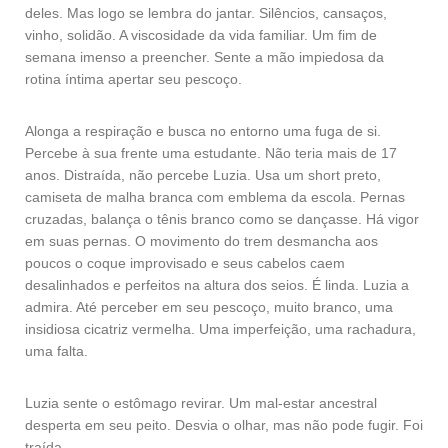
deles. Mas logo se lembra do jantar. Silêncios, cansaços,
vinho, solidão. A viscosidade da vida familiar. Um fim de
semana imenso a preencher. Sente a mão impiedosa da
rotina íntima apertar seu pescoço.
Alonga a respiração e busca no entorno uma fuga de si.
Percebe à sua frente uma estudante. Não teria mais de 17
anos. Distraída, não percebe Luzia. Usa um short preto,
camiseta de malha branca com emblema da escola. Pernas
cruzadas, balança o tênis branco como se dançasse. Há vigor
em suas pernas. O movimento do trem desmancha aos
poucos o coque improvisado e seus cabelos caem
desalinhados e perfeitos na altura dos seios. É linda. Luzia a
admira. Até perceber em seu pescoço, muito branco, uma
insidiosa cicatriz vermelha. Uma imperfeição, uma rachadura,
uma falta.
Luzia sente o estômago revirar. Um mal-estar ancestral
desperta em seu peito. Desvia o olhar, mas não pode fugir. Foi
traída.