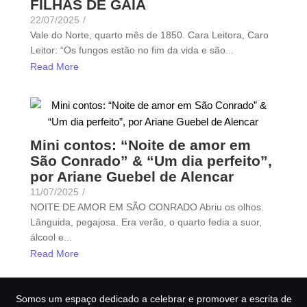
FILHAS DE GAIA
22/07/2025
/
Vale do Norte, quarto mês de 1850. Cara Leitora, Caro
Leitor: “Os fungos estão no fim da vida e são...
Read More
Mini contos: “Noite de amor em
São Conrado” & “Um dia perfeito”,
por Ariane Guebel de Alencar
11/07/2025
/
NOITE DE AMOR EM SÃO CONRADO Abriu os olhos.
Lânguida, pegajosa. Era verão, o quarto fedia a suor,
álcool e...
Read More
Somos um espaço dedicado a celebrar e promover a escrita de